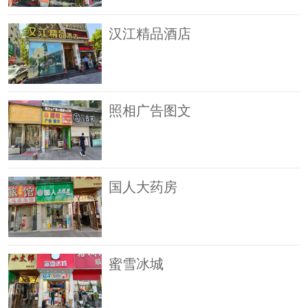
汉江精品酒店
照相广告图文
国人大药房
蜜雪冰城