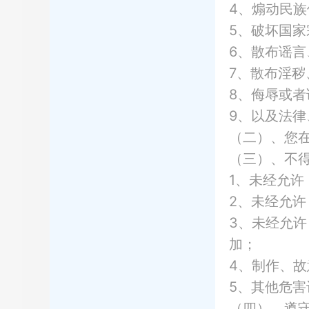
4、煽动民
5、破坏国
6、散布谣
7、散布淫
8、侮辱或
9、以及法
（二）、您
（三）、不
1、未经允
2、未经允
3、未经允
加；
4、制作、
5、其他危
（四）、遵