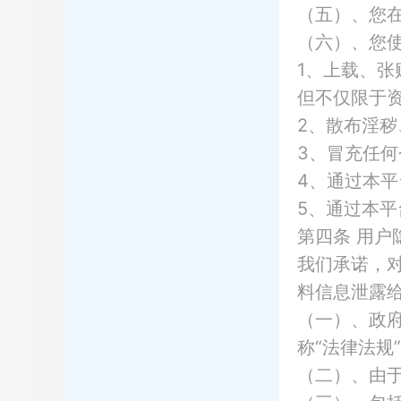
（五）、您
（六）、您
1、上载、
但不仅限于
2、散布淫
3、冒充任
4、通过本
5、通过本
第四条
用户
我们承诺，
料信息泄露
（一）、政
称
“法律法规
（二）、由