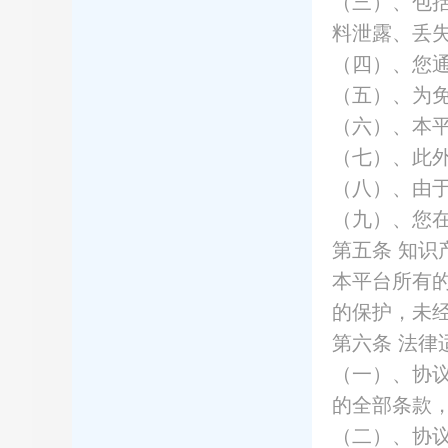
（三）、包
料泄露、丢
（四）、您
（五）、为
（六）、本
（七）、此
（八）、由
（九）、您
第五条
知识
本平台所有
的保护，未
第六条
法律
（一）、协
的全部条款
（二）、协