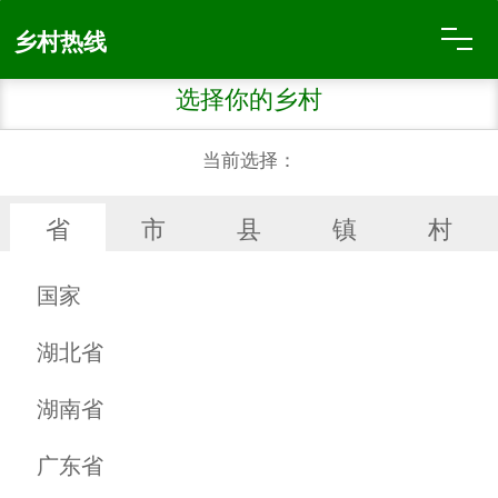
乡村热线
商家超市
信息发布
百货日杂
烟酒副食
服装鞋帽
床上用品
建筑装饰
家具沙发
厨具卫具
机动车辆
机械设备
医药器材
母婴用品
数码通讯
文化用品
乡村特产
种子种苗
农用商品
农药肥料
批发市场
厂家直销
乡村特产
金银首饰
珠宝配件
供求专栏
汇展中心