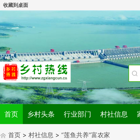
收藏到桌面
首页
乡村头条
行业部门
村社信息
首页
>
村社信息
>
“莲鱼共养”富农家