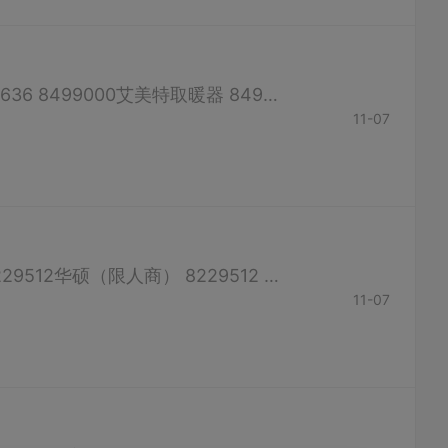
格兰仕 8496448 LG 8661819 13872839352海尔 8219999美的取暖器 8683636 8499000艾美特取暖器 8496448泰力浴霸 8202007格力取暖器 8486007先锋取暖器 13593723811奥普浴霸 8678533飞雕浴霸 81...
11-07
联想 8674713方正 8680924同方 8229512 IBM 8200690三星（限人商） 8229512华硕（限人商） 8229512 （如有错误，请联系客服修改） 十堰手机售后服务电话 摩托罗拉 8652088 诺基亚 8118567三...
11-07