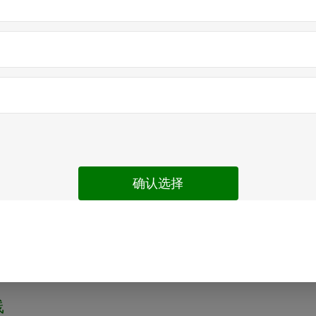
服咨询电话
十堰市
线
十堰市
线