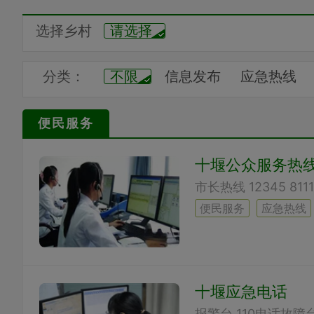
选择乡村
请选择
分类：
不限
信息发布
应急热线
叫车热线
订房热线
订餐热
便民服务
各类维修
各类培训
养老信
十堰公众服务热
员工之声
学子之声
网友之
公交线路
的士预约
摩托预
便民服务
应急热线
十堰应急电话