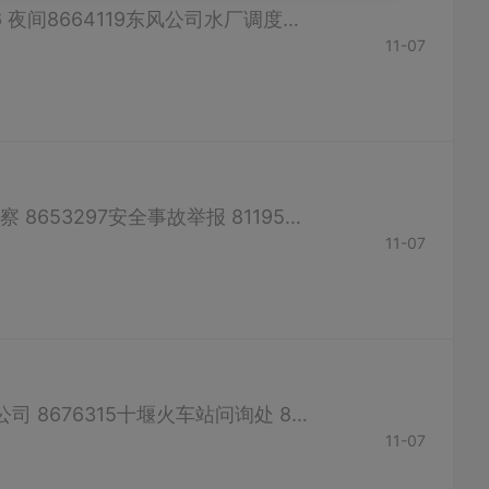
供电客服热线 95598供水热线 8806633市水务有限公司调度室 白天8694766 夜间8664119东风公司水厂调度室 8238389；8260655煤气保障 8263336－999东风燃气公司值班抢修 8226303；8243024；8218474...
11-07
物价举报 12358假药举报 8675542法律咨询 12348规划监察 8665912劳动监察 8653297安全事故举报 8119575纪检监察 网上举报 市检察院 网上举报 （如有错误，请联系客服修改）
11-07
十堰长途客运中心咨询 6917779；8890276十堰汽车客运南站 8888537公交公司 8676315十堰火车站问询处 8478302电话订票热线 95105105三堰火车票代售点 8478300柳林沟火车票代售点 8478232邮电街火...
11-07