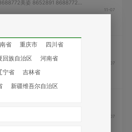
西门子 4008899999 LG 8661819 8679448荣事达 8683636美的 8652891 8688772美姿 8652891 86887726 TCL 4008123456三洋 95105958松下 8488488 6891823 （如有错误，请联系客服修改）
11-07
新飞 8688772 8652891 TCL 4008123456海信 8688772 8652891容声 8219999西门子 4008899999 LG 8661819 8679448美的 8652891 8688772美菱 8652891 8688772三洋 95105958海尔冰箱 8219999海尔...
11-07
金地家居建材购物中心 8692369俊发家居广场 8638258虹桥建材市场 8690666澳门街装饰材料市场 8676931辰泓建材批发大市场 8780216 8894897 （如有错误，请联系客服修改）
11-07