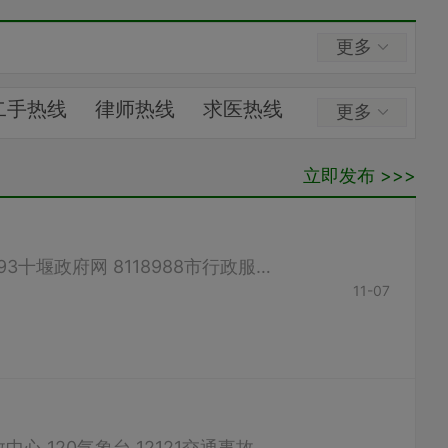
更多
二手热线
律师热线
求医热线
更多
求租出租
交通运输
立即发布 >>>
市民之声
村民之声
火车时刻
班车线路
市长热线 12345 8111456市委总值班室 8111214市纪委监察局举报电话 8111393十堰政府网 8118988市行政服务中心投诉电话 8116876 （如有错误，请联系客服修改）
11-07
报警台 110电话故障台 112长途挂号台 113查号台 114报时台 117火警台 119急救中心 120气象台 12121交通事故报警台 122 （如有错误，请联系客服修改）