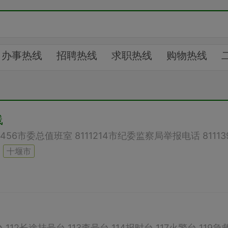
办事热线
招聘热线
求职热线
购物热线
线
购房信息
购车信息
求职招聘
二手转让
息
幼儿托养
婚介交友
验光配镜
健康管哩
线
声
急难愁盼
预防被害
机场航班
高铁时刻
约
汇展中心
十堰市