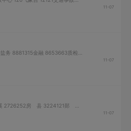
11-07
工商 12315物价 12358环保 12369卫生 8675017农机 8651306农资 8651395盐务 8881315金融 8653663质检 8654908房产 8685630家电 8689796电信 8666999旅游 8683356移动 13972460000公交 8676315出...
11-07
张湾区 8675507茅箭区 8791330白浪人事局 8319860竹 山 4225235竹 溪 2726252房 县 3224121郧 西 6227422郧 阳 7228591 丹 江 5236725 （如有错误，请联系客服修...
11-07