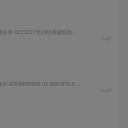
急救中心 120太和医院急诊室 8801399人民医院急诊室 8637999东风总医院急诊室 8223227市妇幼保健院急诊室 13687212232；8125999市疾控中心 12320 （如有错误，请联系客服修改）
11-07
奥克斯 8652891 8653840春兰 8656604科龙 8656604 TCL 4008123456海尔 4006999999 LG 8661819 8652891（如有错误，请联系客服修改）
11-07