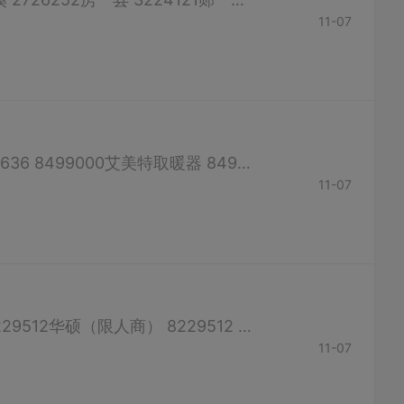
11-07
格兰仕 8496448 LG 8661819 13872839352海尔 8219999美的取暖器 8683636 8499000艾美特取暖器 8496448泰力浴霸 8202007格力取暖器 8486007先锋取暖器 13593723811奥普浴霸 8678533飞雕浴霸 81...
11-07
联想 8674713方正 8680924同方 8229512 IBM 8200690三星（限人商） 8229512华硕（限人商） 8229512 （如有错误，请联系客服修改） 十堰手机售后服务电话 摩托罗拉 8652088 诺基亚 8118567三...
11-07