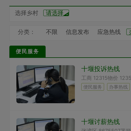
选择乡村
请选择
分类：
不限
信息发布
应急热线
叫车热线
订房热线
订餐热
便民服务
各类维修
各类培训
养老信
十堰投诉热线
员工之声
学子之声
网友之
公交线路
的士预约
摩托预
便民服务
办事热线
十堰讨薪热线