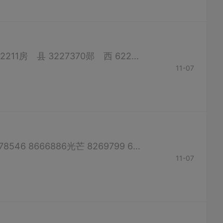
十堰旅游投诉 张湾区 8200204 茅箭区 8795662竹 山 4224057竹 溪 2722211房 县 3227370郧 西 6227601郧 县 7231584丹 江 5210149武当山旅游投诉 5689187 十堰新...
11-07
康宝 8465662 13593739455欧意 8688408老板 8631182 6788747华帝 8678546 8666886光芒 8269799 6807440海尔 8219999 4006999999万和 8465662 8681181美的 8667968 6807757万喜 8483526 8631090万...
11-07