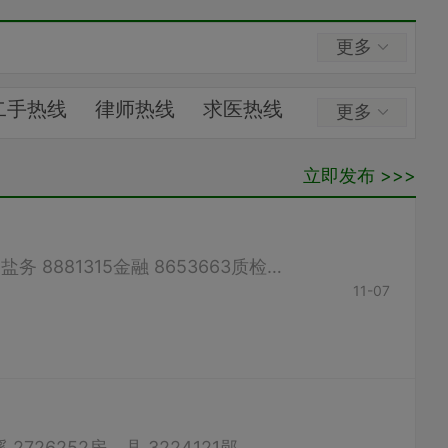
更多
二手热线
律师热线
求医热线
更多
求租出租
交通运输
立即发布 >>>
市民之声
村民之声
火车时刻
班车线路
工商 12315物价 12358环保 12369卫生 8675017农机 8651306农资 8651395盐务 8881315金融 8653663质检 8654908房产 8685630家电 8689796电信 8666999旅游 8683356移动 13972460000公交 8676315出...
11-07
张湾区 8675507茅箭区 8791330白浪人事局 8319860竹 山 4225235竹 溪 2726252房 县 3224121郧 西 6227422郧 阳 7228591 丹 江 5236725 （如有错误，请联系客服修...