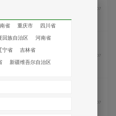
金地家居建材购物中心 8692369俊发家居广场 8638258虹桥建材市场 8690666澳门街装饰材料市场 8676931辰泓建材批发大市场 8780216 8894897 （如有错误，请联系客服修改）
11-07
中国农业银行十堰分行 95599中国银行十堰分行 95566中国建设银行十堰分行 95533中国工商银行十堰分行 95588中国平安人寿 95511合众人寿 95515太平人寿 95589中国人寿 95519中国人保 95518太平洋...
11-07
供电客服热线 95598供水热线 8806633市水务有限公司调度室 白天8694766 夜间8664119东风公司水厂调度室 8238389；8260655煤气保障 8263336－999东风燃气公司值班抢修 8226303；8243024；8218474...
11-07