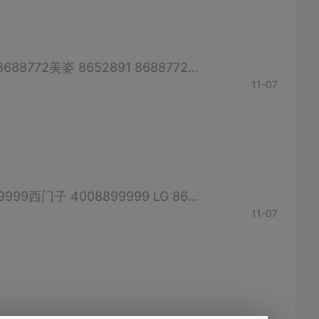
西门子 4008899999 LG 8661819 8679448荣事达 8683636美的 8652891 8688772美姿 8652891 86887726 TCL 4008123456三洋 95105958松下 8488488 6891823 （如有错误，请联系客服修改）
11-07
新飞 8688772 8652891 TCL 4008123456海信 8688772 8652891容声 8219999西门子 4008899999 LG 8661819 8679448美的 8652891 8688772美菱 8652891 8688772三洋 95105958海尔冰箱 8219999海尔...
11-07