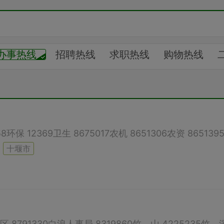
办事热线
招聘热线
求职热线
购物热线
线
购房信息
购车信息
求职招聘
二手转让
息
幼儿托养
婚介交友
验光配镜
健康管哩
声
急难愁盼
预防被害
机场航班
高铁时刻
约
汇展中心
十堰市