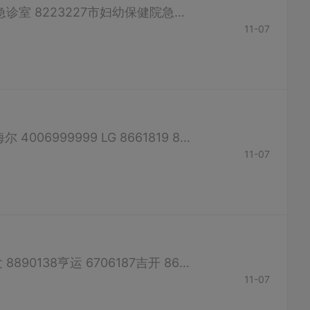
急救中心 120太和医院急诊室 8801399人民医院急诊室 8637999东风总医院急诊室 8223227市妇幼保健院急诊室 13687212232；8125999市疾控中心 12320 （如有错误，请联系客服修改）
11-07
奥克斯 8652891 8653840春兰 8656604科龙 8656604 TCL 4008123456海尔 4006999999 LG 8661819 8652891（如有错误，请联系客服修改）
11-07
佳裕 8485222顺强 8893700天顺 8207802龙安 8528178交通 8662048盛发 8890138亨运 6706187吉开 8665161 （如有错误，请联系客服修改）
11-07