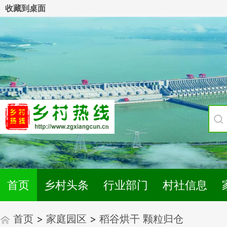
收藏到桌面
首页
乡村头条
行业部门
村社信息
首页
>
家庭园区
>
稻谷烘干 颗粒归仓