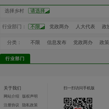
选择乡村
请选择
行业部门：
不限
党政两办
人大代表
政
法院业务
检察业务
文明创建
分类：
不限
信息发布
党政两办
政
人社业务
公安业务
交通业务
行业专区
汇展中心
行业部门
教育业务
卫生计划
医疗保障
食品药品
工业产业
工业园区
残联业务
文联业务
烟草专卖
关于我们
扫一扫访问手机版
建设银行
邮政银行
交通银行
网站介绍
版权声明
注册协议
隐私政策
交警大队
地方公路
公路养护