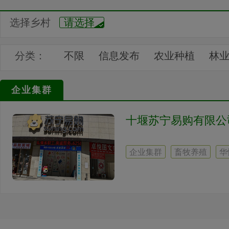
选择乡村
请选择
分类：
不限
信息发布
农业种植
林
建筑产业
电力产业
燃气产业
企业集群
文化旅游
企业展馆
十堰苏宁易购有限公
企业集群
畜牧养殖
华