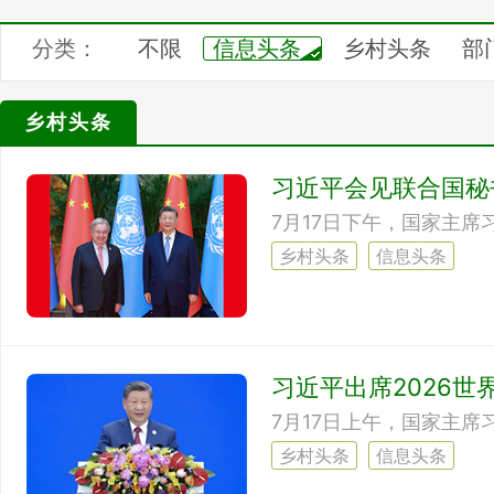
分类：
不限
信息头条
乡村头条
部
记录中国
四季之美
乡村论坛
乡村头条
汇展中心
习近平会见联合国秘
乡村头条
信息头条
习近平出席2026世
乡村头条
信息头条