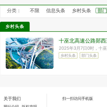
分类：
不限
信息头条
乡村头条
部
记录中国
四季之美
乡村论坛
乡村头条
汇展中心
十巫北高速公路郧西
2025年3月7日0时，
乡村头条
部门头条
关于我们
扫一扫访问手机版
网站介绍
版权声明